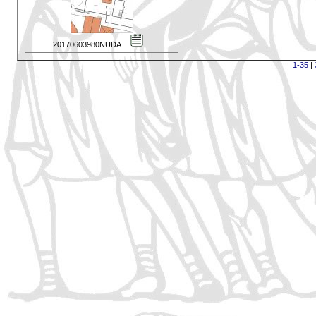
20170603980NUDA
1-35
|