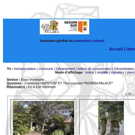
Inventaire général du
patrimoine culturel
Accueil |
Ident
Tri :
Immatriculation
|
commune
|
Département
|
édifice de conservation
|
Dénomination
Mode d'affichage
:
notice
|
simplifié
|
vignettes
|
planc
Service :
Base Inventaire
Question :
Commune='MENTON'
ET Titre courant='*RIVIERA PALACE*'
Réponse(s) :
il y a 138 réponses
1-35
|