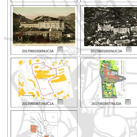
20170601500NUC2A
20170601501NUC2A
20170603971NUC1A
20170603977NUDA