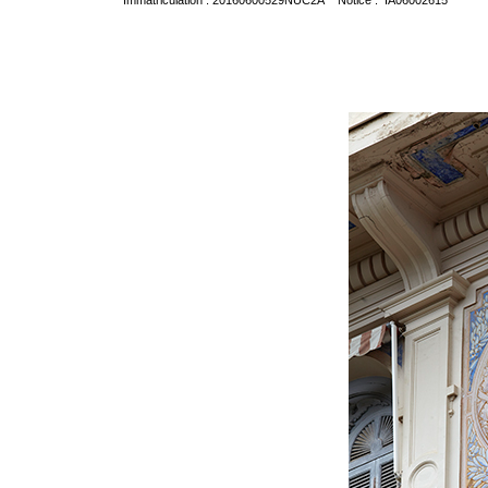
Immatriculation : 20160600529NUC2A Notice : IA06002615