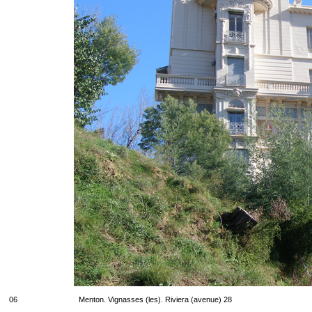
06
Menton. Vignasses (les). Riviera (avenue) 28