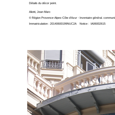
Détails du décor peint.
Aliotti, Jean-Marc
© Région Provence-Alpes-Côte d'Azur - Inventaire général. communica
Immatriculation : 20140600199NUC2A Notice : IA06002615