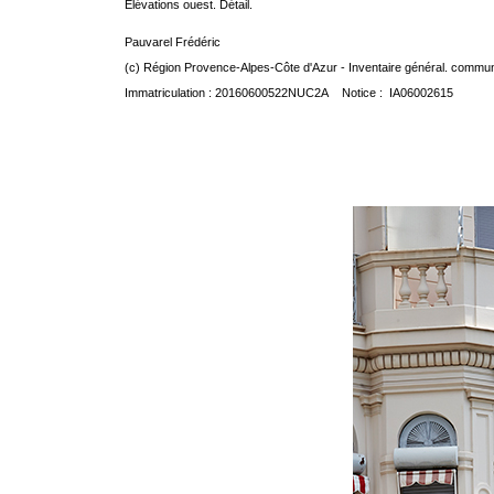
Elévations ouest. Détail.
Pauvarel Frédéric
(c) Région Provence-Alpes-Côte d'Azur - Inventaire général. communic
Immatriculation : 20160600522NUC2A Notice : IA06002615