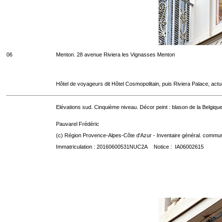
06
Menton. 28 avenue Riviera les Vignasses Menton
Hôtel de voyageurs dit Hôtel Cosmopolitain, puis Riviera Palace, act
Elévations sud. Cinquième niveau. Décor peint : blason de la Belgique
Pauvarel Frédéric
(c) Région Provence-Alpes-Côte d'Azur - Inventaire général. communic
Immatriculation : 20160600531NUC2A Notice : IA06002615