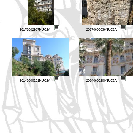
20170602987NUC2A
20170603636NUC2A
20140600201NUC2A
20140600200NUC2A