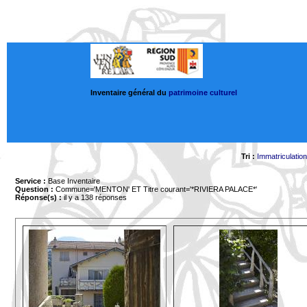
Inventaire général du
patrimoine culturel
Tri :
Immatriculation
Service :
Base Inventaire
Question :
Commune='MENTON'
ET Titre courant='*RIVIERA PALACE*'
Réponse(s) :
il y a 138 réponses