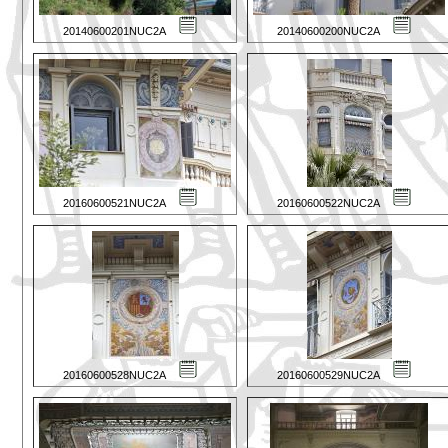
20140600201NUC2A
20140600200NUC2A
20160600521NUC2A
20160600522NUC2A
20160600528NUC2A
20160600529NUC2A