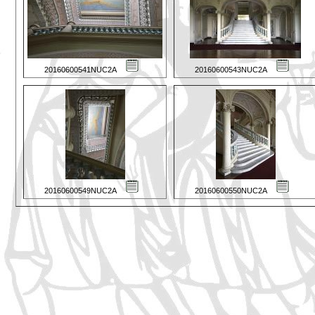
20160600541NUC2A
20160600543NUC2A
20160600549NUC2A
20160600550NUC2A