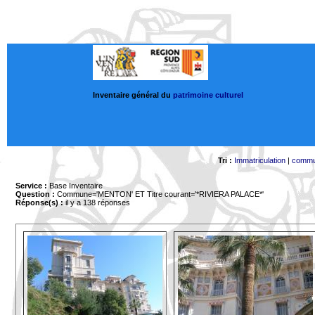
Inventaire général du
patrimoine culturel
Tri :
Immatriculation
|
comm
Service :
Base Inventaire
Question :
Commune='MENTON'
ET Titre courant='*RIVIERA PALACE*'
Réponse(s) :
il y a 138 réponses