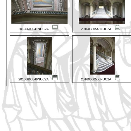
20160600541NUC2A
20160600543NUC2A
20160600549NUC2A
20160600550NUC2A