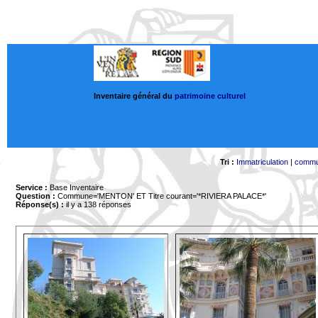
Inventaire général du
patrimoine culturel
Tri :
Immatriculation
|
comm
Service :
Base Inventaire
Question :
Commune='MENTON'
ET Titre courant='*RIVIERA PALACE*'
Réponse(s) :
il y a 138 réponses