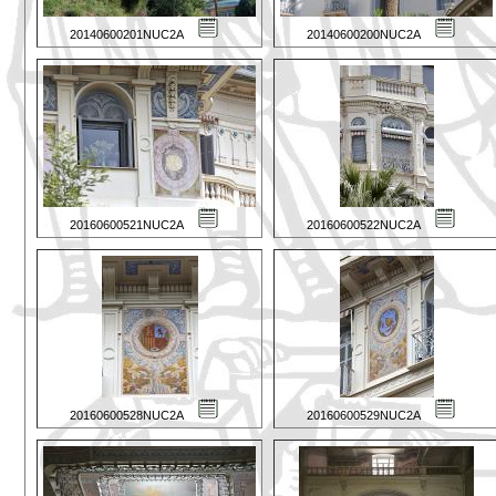
20140600201NUC2A
20140600200NUC2A
20160600521NUC2A
20160600522NUC2A
20160600528NUC2A
20160600529NUC2A