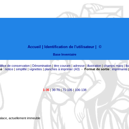
Accueil |
Identification de l'utilisateur
|
©
Base Inventaire
difice de conservation
|
Dénomination
|
titre courant
|
adresse
|
illustration
|
champs marq
|
lb
ge
:
notice
|
simplifié
|
vignettes
|
planches à imprimer (A3)
-
Format de sortie
:
imprimante
1-35
|
36-70
|
71-105
|
106-138
Palace, actuellement immeuble