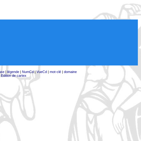
ase
|
légende
|
NumCd
|
VueCd
|
mot-clé
|
domaine
|
Edition de cartex