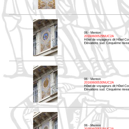
06 - Menton
20160600529NUC2A
Hôtel de voyageurs dit Hôtel Co
Elévations sud. Cinquième nivea
06 - Menton
20160600530NUC2A
Hôtel de voyageurs dit Hôtel Co
Elévations sud. Cinquième nive
06 - Menton
20160600531NUC2A