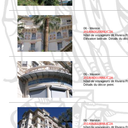
06 - Menton
20140600200NUC2A
hôtel de voyageurs dit Riviera 
Elévation latérale. Détails du déc
06 - Menton
20140600199NUC2A
hôtel de voyageurs dit Riviera 
Détails du décor peint.
06 - Menton
20140600198NUC2A
hôtel de voyageurs dit Riviera 