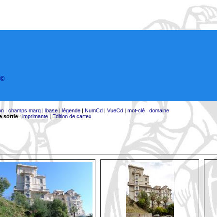
©
on
|
champs marq
|
lbase
|
légende
|
NumCd
|
VueCd
|
mot-clé
|
domaine
 sortie
:
imprimante
|
Edition de cartex