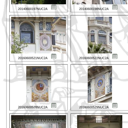
20140600197NUC2A
20140600198NUC2A
20160600521NUC2A
20160600522NUC2A
20160600528NUC2A
20160600529NUC2A