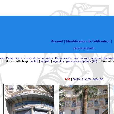
Accueil |
Identification de l'utilisateur
|
Base Inventaire
une
|
Département
|
édifice de conservation
|
Dénomination
|
titre courant
|
adresse
|
illustrati
Mode d'affichage
:
notice
|
simplifié
|
vignettes
|
planches à imprimer (A3)
-
Format de
1-35
|
36-70
|
71-105
|
106-138