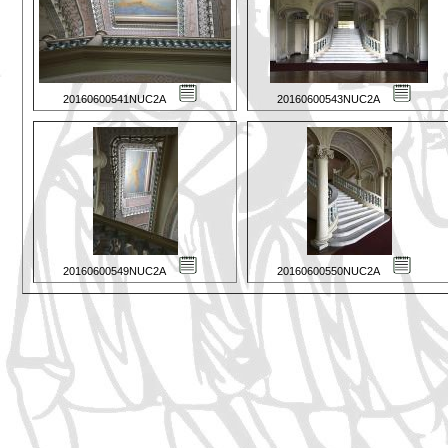
20160600541NUC2A
20160600543NUC2A
20160600549NUC2A
20160600550NUC2A