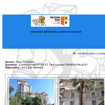
Inventaire général du
patrimoine culturel
Tri :
Immatriculation
|
comm
Service :
Base Inventaire
Question :
Commune='MENTON'
ET Titre courant='*RIVIERA PALACE*'
Réponse(s) :
il y a 138 réponses