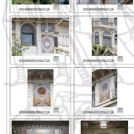
20140600201NUC2A
20140600200NUC2A
20160600521NUC2A
20160600522NUC2A
20160600528NUC2A
20160600529NUC2A