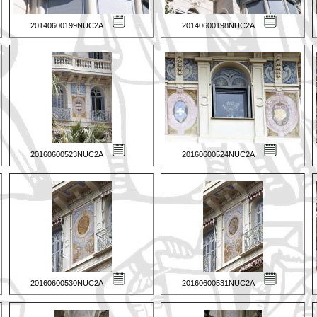
20140600199NUC2A
20140600198NUC2A
20160600523NUC2A
20160600524NUC2A
20160600530NUC2A
20160600531NUC2A