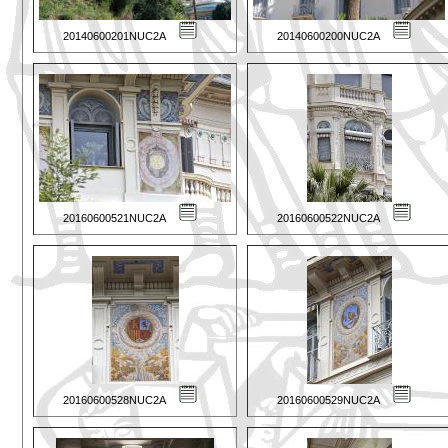
20140600201NUC2A
20140600200NUC2A
20160600521NUC2A
20160600522NUC2A
20160600528NUC2A
20160600529NUC2A