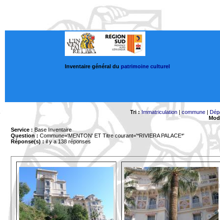
Inventaire général du
patrimoine culturel
Tri :
Immatriculation
|
commune
|
Dép
Mode
Service :
Base Inventaire
Question :
Commune='MENTON'
ET Titre courant='*RIVIERA PALACE*'
Réponse(s) :
il y a 138 réponses