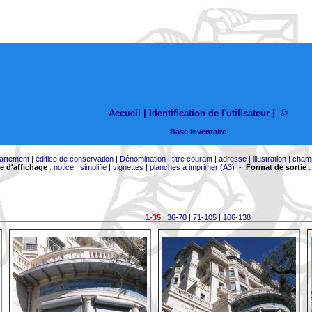
Accueil |
Identification de l'utilisateur
|
©
Base Inventaire
artement
|
édifice de conservation
|
Dénomination
|
titre courant
|
adresse
|
illustration
|
cham
 d'affichage
:
notice
|
simplifié
|
vignettes
|
planches à imprimer (A3)
-
Format de sortie
1-35
|
36-70
|
71-105
|
106-138