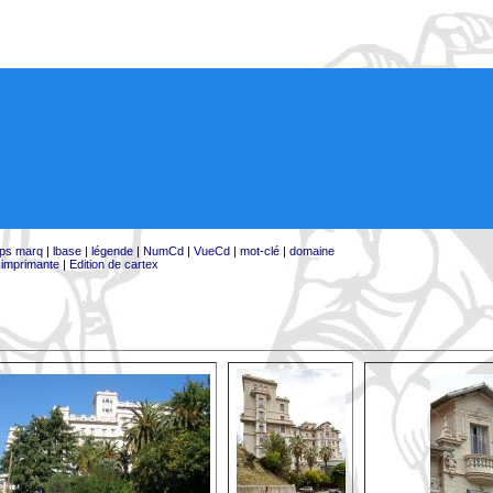
ps marq
|
lbase
|
légende
|
NumCd
|
VueCd
|
mot-clé
|
domaine
:
imprimante
|
Edition de cartex