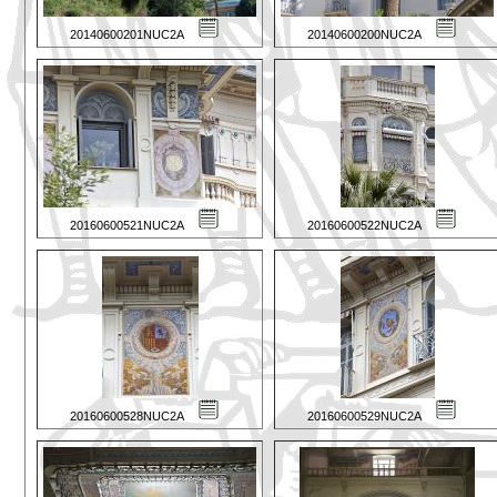
20140600201NUC2A
20140600200NUC2A
20160600521NUC2A
20160600522NUC2A
20160600528NUC2A
20160600529NUC2A