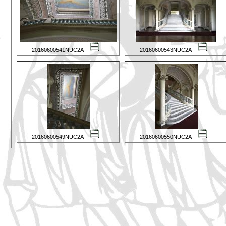
20160600541NUC2A
20160600543NUC2A
20160600549NUC2A
20160600550NUC2A