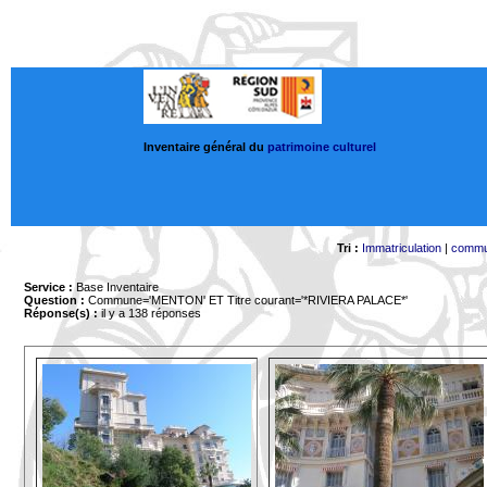
Inventaire général du
patrimoine culturel
Tri :
Immatriculation
|
comm
Service :
Base Inventaire
Question :
Commune='MENTON'
ET Titre courant='*RIVIERA PALACE*'
Réponse(s) :
il y a 138 réponses