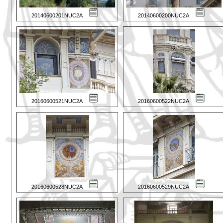
20140600201NUC2A
20140600200NUC2A
20160600521NUC2A
20160600522NUC2A
20160600528NUC2A
20160600529NUC2A