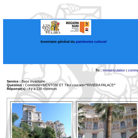
Inventaire général du
patrimoine culturel
Tri :
Immatriculation
|
comm
Service :
Base Inventaire
Question :
Commune='MENTON'
ET Titre courant='*RIVIERA PALACE*'
Réponse(s) :
il y a 138 réponses