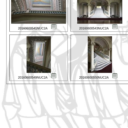
20160600541NUC2A
20160600543NUC2A
20160600549NUC2A
20160600550NUC2A