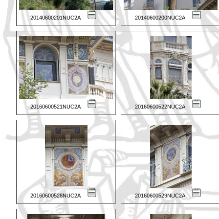
20140600201NUC2A
20140600200NUC2A
20160600521NUC2A
20160600522NUC2A
20160600528NUC2A
20160600529NUC2A