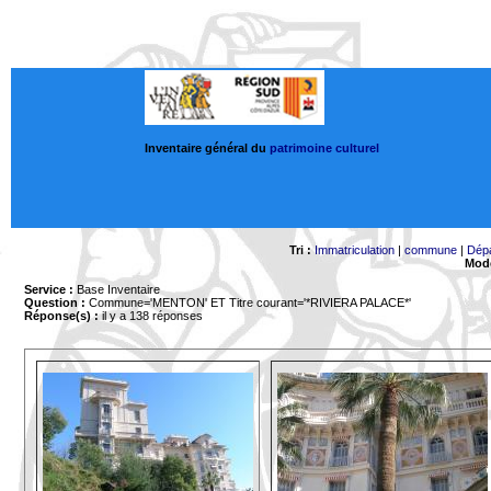
Inventaire général du
patrimoine culturel
Tri :
Immatriculation
|
commune
|
Dép
Mode
Service :
Base Inventaire
Question :
Commune='MENTON'
ET Titre courant='*RIVIERA PALACE*'
Réponse(s) :
il y a 138 réponses