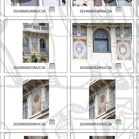
20140600199NUC2A
20140600198NUC2A
20160600523NUC2A
20160600524NUC2A
20160600530NUC2A
20160600531NUC2A