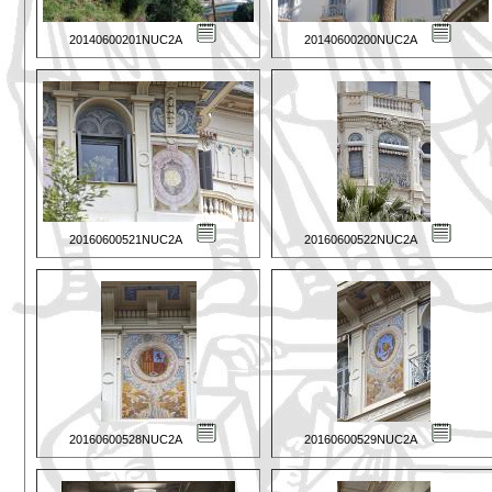
20140600201NUC2A
20140600200NUC2A
20160600521NUC2A
20160600522NUC2A
20160600528NUC2A
20160600529NUC2A