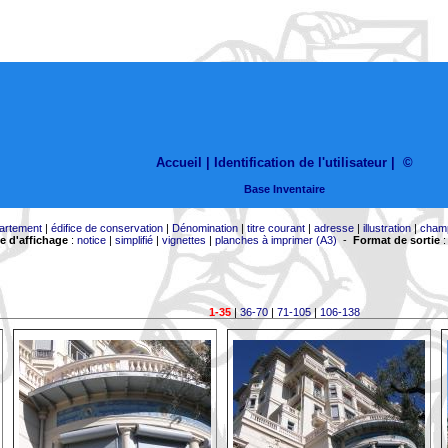
Accueil |
Identification de l'utilisateur
|
©
Base Inventaire
artement
|
édifice de conservation
|
Dénomination
|
titre courant
|
adresse
|
illustration
|
cham
 d'affichage
:
notice
|
simplifié
|
vignettes
|
planches à imprimer (A3)
-
Format de sortie
1-35
|
36-70
|
71-105
|
106-138