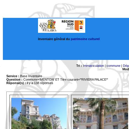
Inventaire général du
patrimoine culturel
Tri :
Immatriculation
|
commune
|
Dép
Mode
Service :
Base Inventaire
Question :
Commune='MENTON'
ET Titre courant='*RIVIERA PALACE*'
Réponse(s) :
il y a 138 réponses