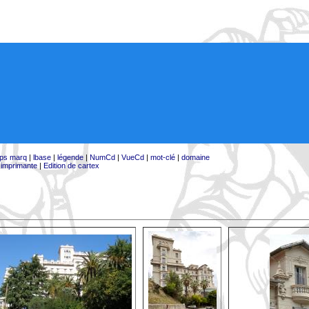
ps marq
|
lbase
|
légende
|
NumCd
|
VueCd
|
mot-clé
|
domaine
:
imprimante
|
Edition de cartex