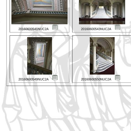
20160600541NUC2A
20160600543NUC2A
20160600549NUC2A
20160600550NUC2A