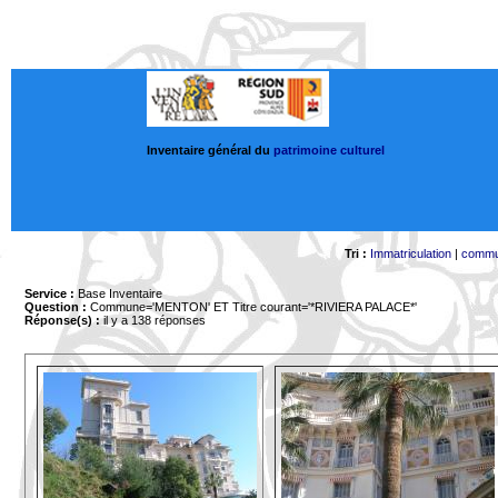
Inventaire général du
patrimoine culturel
Tri :
Immatriculation
|
comm
Service :
Base Inventaire
Question :
Commune='MENTON'
ET Titre courant='*RIVIERA PALACE*'
Réponse(s) :
il y a 138 réponses