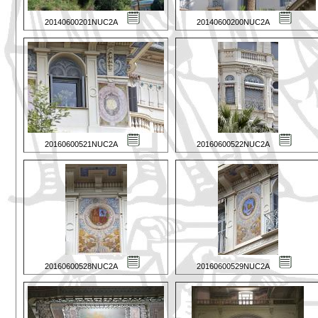
20140600201NUC2A
20140600200NUC2A
20160600521NUC2A
20160600522NUC2A
20160600528NUC2A
20160600529NUC2A