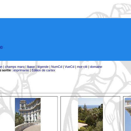
©
on
|
champs marq
|
lbase
|
légende
|
NumCd
|
VueCd
|
mot-clé
|
domaine
 sortie
:
imprimante
|
Edition de cartex