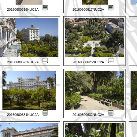
20160600616NUC2A
20160600617NUC2A
20160600623NUC2A
20160600625NUC2A
20160600631NUC2A
20160600632NUC2A