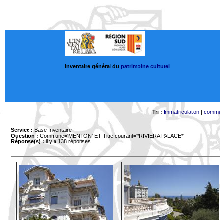
Inventaire général du
patrimoine culturel
Tri :
Immatriculation
|
comm
Service :
Base Inventaire
Question :
Commune='MENTON'
ET Titre courant='*RIVIERA PALACE*'
Réponse(s) :
il y a 138 réponses