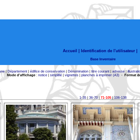
Accueil |
Identification de l'utilisateur
|
Base Inventaire
une
|
Département
|
édifice de conservation
|
Dénomination
|
titre courant
|
adresse
|
illustrati
Mode d'affichage
:
notice
|
simplifié
|
vignettes
|
planches à imprimer (A3)
-
Format de
1-35
|
36-70
|
71-105
|
106-138