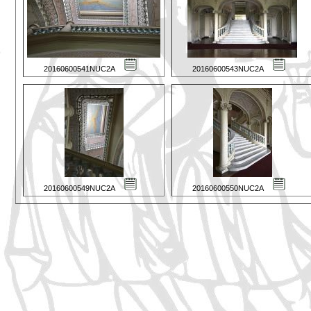
20160600541NUC2A
20160600543NUC2A
20160600549NUC2A
20160600550NUC2A