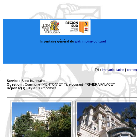
Inventaire général du
patrimoine culturel
Tri :
Immatriculation
|
comm
Service :
Base Inventaire
Question :
Commune='MENTON'
ET Titre courant='*RIVIERA PALACE*'
Réponse(s) :
il y a 138 réponses