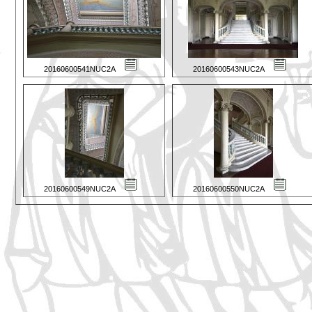
20160600541NUC2A
20160600543NUC2A
20160600549NUC2A
20160600550NUC2A