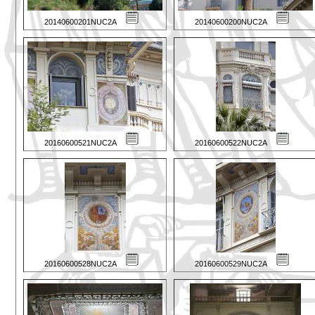
20140600201NUC2A
20140600200NUC2A
20160600521NUC2A
20160600522NUC2A
20160600528NUC2A
20160600529NUC2A