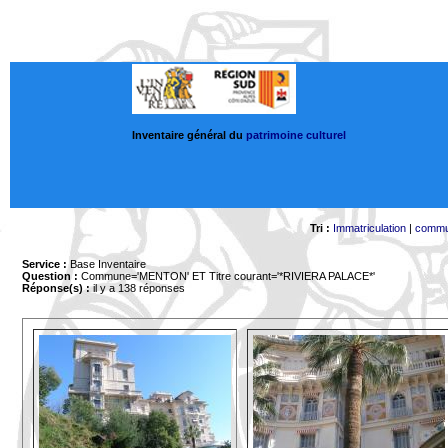
Inventaire général du
patrimoine culturel
Tri :
Immatriculation
|
comm
Service :
Base Inventaire
Question :
Commune='MENTON'
ET Titre courant='*RIVIERA PALACE*'
Réponse(s) :
il y a 138 réponses