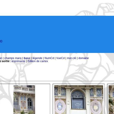
©
on
|
champs marq
|
lbase
|
légende
|
NumCd
|
VueCd
|
mot-clé
|
domaine
 sortie
:
imprimante
|
Edition de cartex