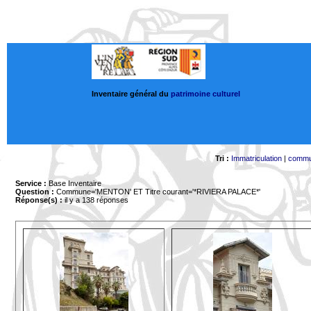
Inventaire général du
patrimoine culturel
Tri :
Immatriculation
|
comm
Service :
Base Inventaire
Question :
Commune='MENTON'
ET Titre courant='*RIVIERA PALACE*'
Réponse(s) :
il y a 138 réponses