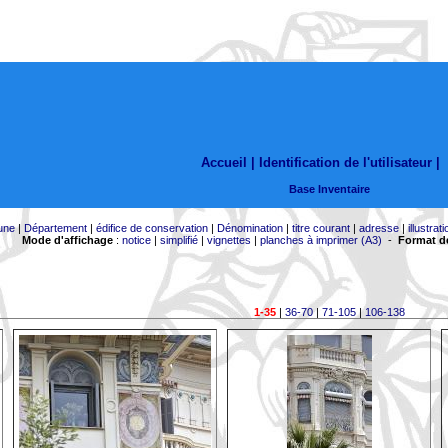
Accueil |
Identification de l'utilisateur
|
Base Inventaire
une
|
Département
|
édifice de conservation
|
Dénomination
|
titre courant
|
adresse
|
illustrati
Mode d'affichage
:
notice
|
simplifié
|
vignettes
|
planches à imprimer (A3)
-
Format de
1-35
|
36-70
|
71-105
|
106-138