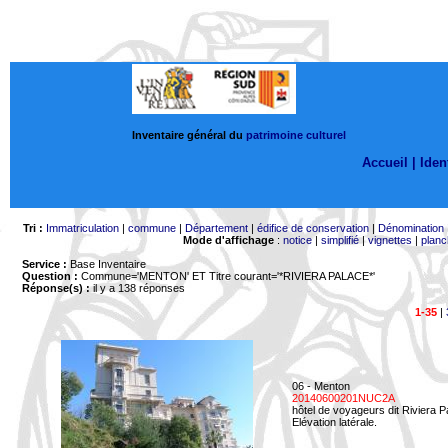
Inventaire général du
patrimoine culturel
Accueil |
Ident
Tri :
Immatriculation
|
commune
|
Département
|
édifice de conservation
|
Dénomination
Mode d'affichage
:
notice
|
simplifié
|
vignettes
|
planc
Service :
Base Inventaire
Question :
Commune='MENTON'
ET Titre courant='*RIVIERA PALACE*'
Réponse(s) :
il y a 138 réponses
1-35
|
06 - Menton
20140600201NUC2A
hôtel de voyageurs dit Riviera 
Elévation latérale.