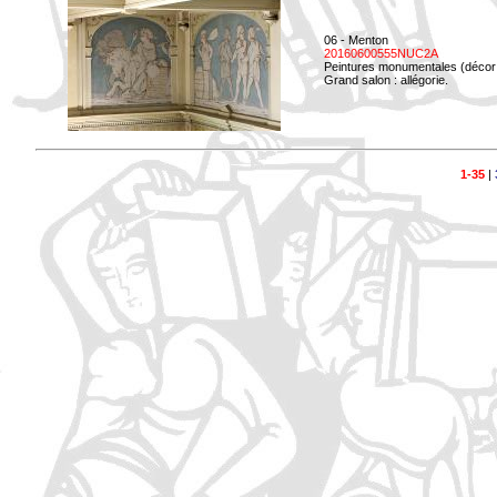
06 - Menton
20160600555NUC2A
Peintures monumentales (décor i
Grand salon : allégorie.
1-35
|