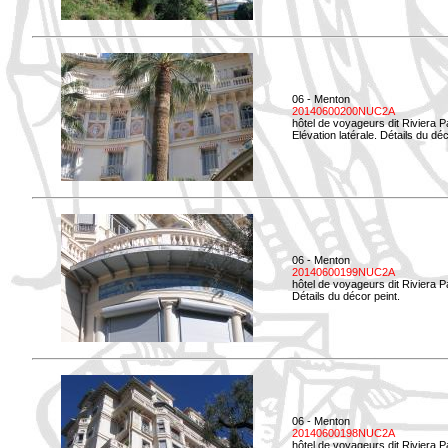
06 - Menton
20140600200NUC2A
hôtel de voyageurs dit Riviera 
Elévation latérale. Détails du déc
06 - Menton
20140600199NUC2A
hôtel de voyageurs dit Riviera 
Détails du décor peint.
06 - Menton
20140600198NUC2A
hôtel de voyageurs dit Riviera 