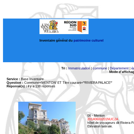
Inventaire général du
patrimoine culturel
Tri :
Immatriculation
|
commune
|
Département
|
é
Mode d'afficha
Service :
Base Inventaire
Question :
Commune='MENTON'
ET Titre courant='*RIVIERA PALACE*'
Réponse(s) :
il y a 138 réponses
06 - Menton
20140600201NUC2A
hôtel de voyageurs dit Riviera 
Elévation latérale.