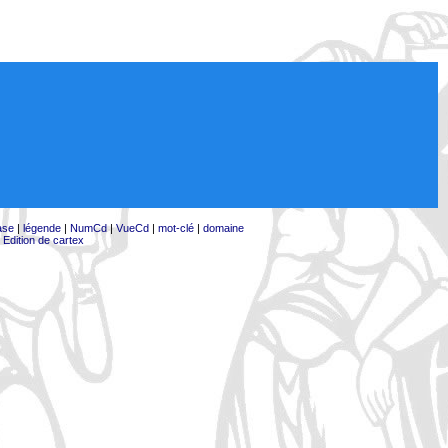
ase
|
légende
|
NumCd
|
VueCd
|
mot-clé
|
domaine
|
Edition de cartex