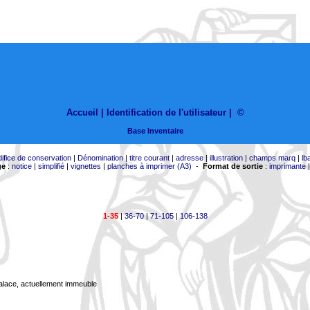
Accueil |
Identification de l'utilisateur
|
©
Base Inventaire
difice de conservation
|
Dénomination
|
titre courant
|
adresse
|
illustration
|
champs marq
|
lb
ge
:
notice
|
simplifié
|
vignettes
|
planches à imprimer (A3)
-
Format de sortie
:
imprimante
1-35
|
36-70
|
71-105
|
106-138
Palace, actuellement immeuble