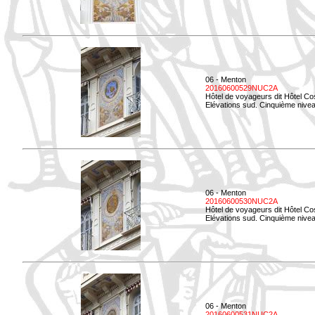
06 - Menton
20160600529NUC2A
Hôtel de voyageurs dit Hôtel Co
Elévations sud. Cinquième nivea
06 - Menton
20160600530NUC2A
Hôtel de voyageurs dit Hôtel Co
Elévations sud. Cinquième nive
06 - Menton
20160600531NUC2A