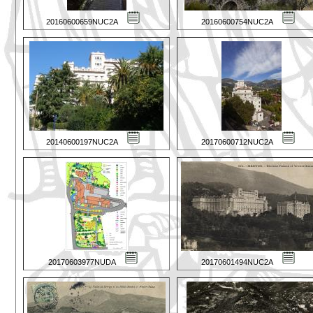
20160600659NUC2A
20160600754NUC2A
20140600197NUC2A
20170600712NUC2A
20170603977NUDA
20170601494NUC2A