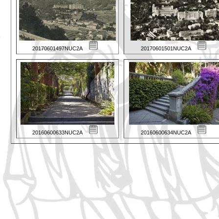
20170601497NUC2A
20170601501NUC2A
20160600633NUC2A
20160600634NUC2A