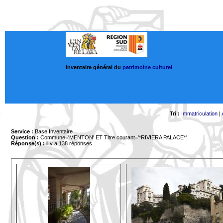
Inventaire général du
patrimoine culturel
Tri :
Immatriculation
|
Service :
Base Inventaire
Question :
Commune='MENTON'
ET Titre courant='*RIVIERA PALACE*'
Réponse(s) :
il y a 138 réponses