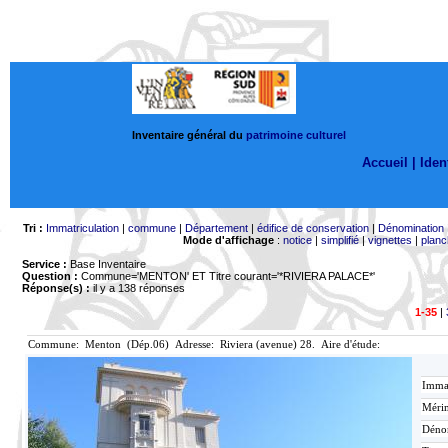
Inventaire général du
patrimoine culturel
Accueil |
Ident
Tri :
Immatriculation
|
commune
|
Département
|
édifice de conservation
|
Dénomination
Mode d'affichage
:
notice
|
simplifié
|
vignettes
|
planc
Service :
Base Inventaire
Question :
Commune='MENTON'
ET Titre courant='*RIVIERA PALACE*'
Réponse(s) :
il y a 138 réponses
1-35
|
Commune: Menton (Dép.06) Adresse: Riviera (avenue) 28. Aire d'étude:
Immat
Mérim
Déno