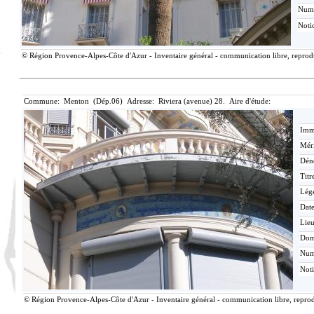
Num
Noti
© Région Provence-Alpes-Côte d'Azur - Inventaire général - communication libre, reproduc
Commune: Menton (Dép.06) Adresse: Riviera (avenue) 28. Aire d'étude:
Imma
Méri
Dén
Titr
Lég
Date
Lieu
Dom
Nu
Not
© Région Provence-Alpes-Côte d'Azur - Inventaire général - communication libre, reprodu