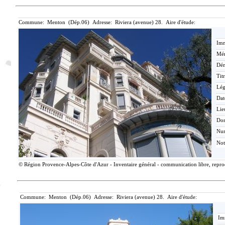
Commune: Menton (Dép.06) Adresse: Riviera (avenue) 28. Aire d'étude:
Imm
Mér
Dén
Tit
Lé
Dat
Lie
Do
Nu
Not
© Région Provence-Alpes-Côte d'Azur - Inventaire général - communication libre, reprodu
Commune: Menton (Dép.06) Adresse: Riviera (avenue) 28. Aire d'étude:
Im