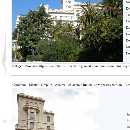
Mé
Dé
Tit
Lé
Da
Lie
Do
N
No
© Région Provence-Alpes-Côte d'Azur - Inventaire général - communication libre, reprod
Commune: Menton (Dép.06) Adresse: 28 avenue Riviera les Vignasses Menton. Aire
Im
Mé
Dé