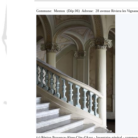
Commune: Menton (Dép.06) Adresse: 28 avenue Riviera les Vignass
(c) Région Provence-Alpes-Côte d'Azur - Inventaire général - communic