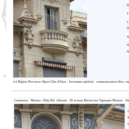
D
T
L
D
A
N
N
(c) Région Provence-Alpes-Côte d'Azur - Inventaire général - communication libre, rep
Commune: Menton (Dép.06) Adresse: 28 avenue Riviera les Vignasses Menton. Ai
I
M