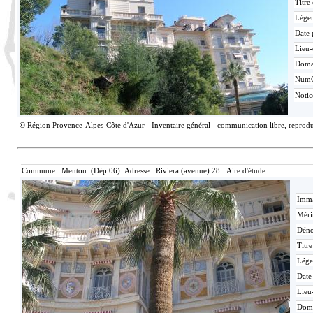
Titre
Lége
Date 
Lieu-
Doma
Num
Noti
© Région Provence-Alpes-Côte d'Azur - Inventaire général - communication libre, reproduc
Commune: Menton (Dép.06) Adresse: Riviera (avenue) 28. Aire d'étude:
Imma
Méri
Déno
Titr
Lége
Date
Lieu
Dom