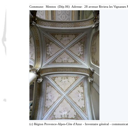
Commune: Menton (Dép.06) Adresse: 28 avenue Riviera les Vignasses 
(c) Région Provence-Alpes-Côte d'Azur - Inventaire général - communicatio