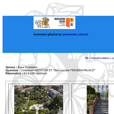
Inventaire général du
patrimoine culturel
Tri :
Immatriculation
|
c
Service :
Base Inventaire
Question :
Commune='MENTON'
ET Titre courant='*RIVIERA PALACE*'
Réponse(s) :
il y a 138 réponses