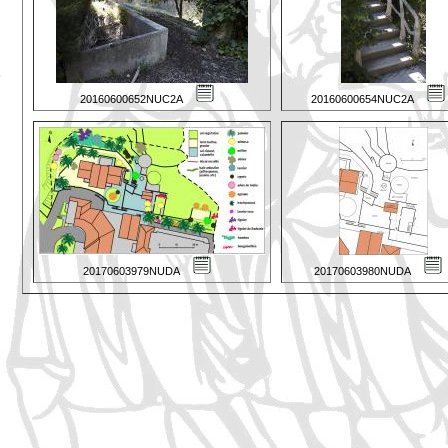
20160600652NUC2A
20160600654NUC2A
20170603979NUDA
20170603980NUDA