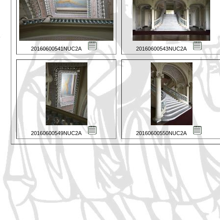
20160600541NUC2A
20160600543NUC2A
20160600549NUC2A
20160600550NUC2A