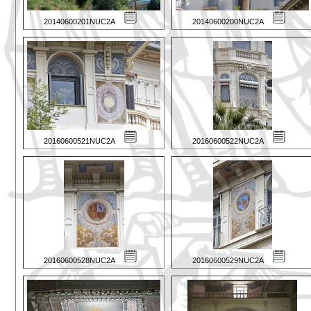
20140600201NUC2A
20140600200NUC2A
20160600521NUC2A
20160600522NUC2A
20160600528NUC2A
20160600529NUC2A