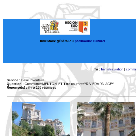
Inventaire général du
patrimoine culturel
Tri :
Immatriculation
|
comm
Service :
Base Inventaire
Question :
Commune='MENTON'
ET Titre courant='*RIVIERA PALACE*'
Réponse(s) :
il y a 138 réponses