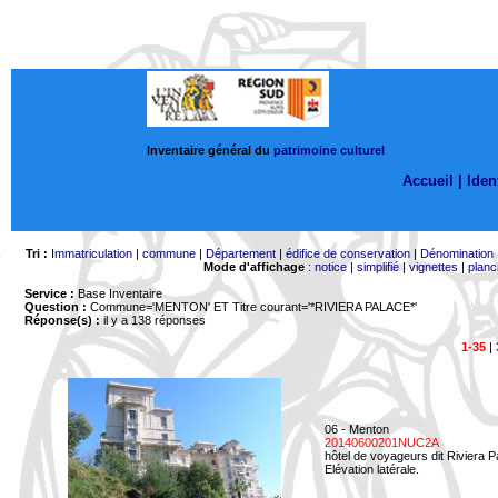
Inventaire général du
patrimoine culturel
Accueil |
Ident
Tri :
Immatriculation
|
commune
|
Département
|
édifice de conservation
|
Dénomination
Mode d'affichage
:
notice
|
simplifié
|
vignettes
|
planc
Service :
Base Inventaire
Question :
Commune='MENTON'
ET Titre courant='*RIVIERA PALACE*'
Réponse(s) :
il y a 138 réponses
1-35
|
06 - Menton
20140600201NUC2A
hôtel de voyageurs dit Riviera 
Elévation latérale.