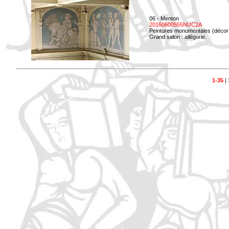
06 - Menton
20160600555NUC2A
Peintures monumentales (décor i
Grand salon : allégorie.
1-35
|