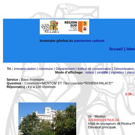
Inventaire général du
patrimoine culturel
Accueil |
Ident
Tri :
Immatriculation
|
commune
|
Département
|
édifice de conservation
|
Dénomination
Mode d'affichage
:
notice
|
simplifié
|
vignettes
|
planc
Service :
Base Inventaire
Question :
Commune='MENTON'
ET Titre courant='*RIVIERA PALACE*'
Réponse(s) :
il y a 138 réponses
1-35
|
06 - Menton
20140600197NUC2A
hôtel de voyageurs dit Riviera 
Elévation principale.