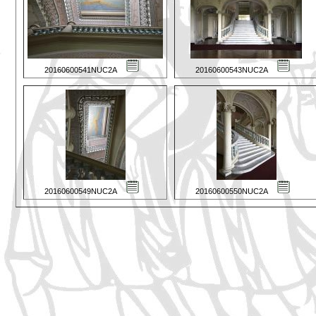
20160600541NUC2A
20160600543NUC2A
20160600549NUC2A
20160600550NUC2A