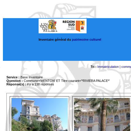
Inventaire général du
patrimoine culturel
Tri :
Immatriculation
|
comm
Service :
Base Inventaire
Question :
Commune='MENTON'
ET Titre courant='*RIVIERA PALACE*'
Réponse(s) :
il y a 138 réponses