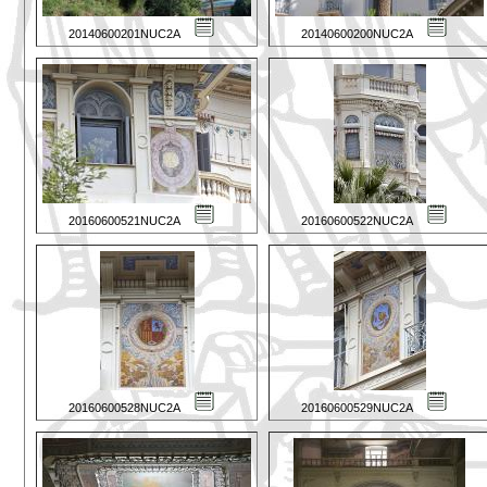
20140600201NUC2A
20140600200NUC2A
20160600521NUC2A
20160600522NUC2A
20160600528NUC2A
20160600529NUC2A