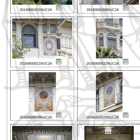
20140600201NUC2A
20140600200NUC2A
20160600521NUC2A
20160600522NUC2A
20160600528NUC2A
20160600529NUC2A