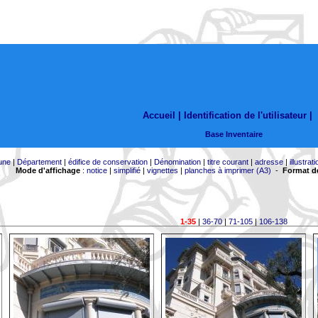
Accueil |
Identification de l'utilisateur
|
Base Inventaire
une
|
Département
|
édifice de conservation
|
Dénomination
|
titre courant
|
adresse
|
illustrati
Mode d'affichage
:
notice
|
simplifié
|
vignettes
|
planches à imprimer (A3)
-
Format de
1-35
|
36-70
|
71-105
|
106-138