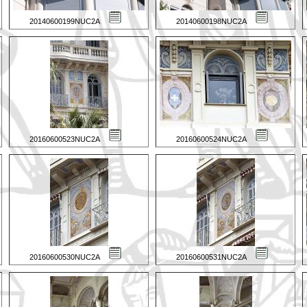
20140600199NUC2A
20140600198NUC2A
20160600523NUC2A
20160600524NUC2A
20160600530NUC2A
20160600531NUC2A