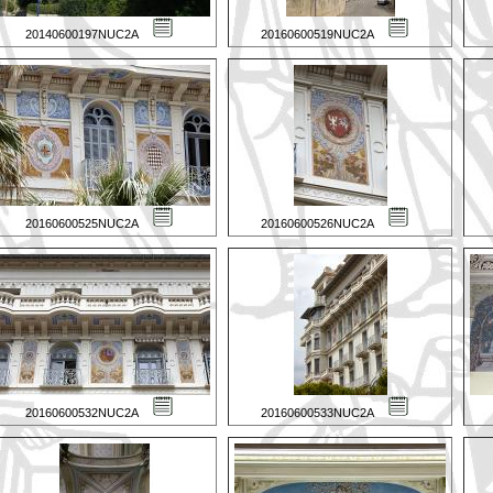
20140600197NUC2A
20160600519NUC2A
20160600525NUC2A
20160600526NUC2A
20160600532NUC2A
20160600533NUC2A