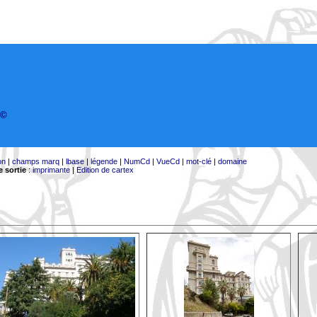
©
on
|
champs marq
|
lbase
|
légende
|
NumCd
|
VueCd
|
mot-clé
|
domaine
 sortie
:
imprimante
|
Edition de cartex