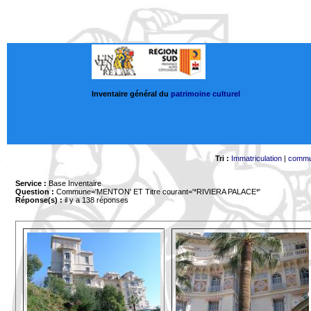
Inventaire général du
patrimoine culturel
Tri :
Immatriculation
|
comm
Service :
Base Inventaire
Question :
Commune='MENTON'
ET Titre courant='*RIVIERA PALACE*'
Réponse(s) :
il y a 138 réponses