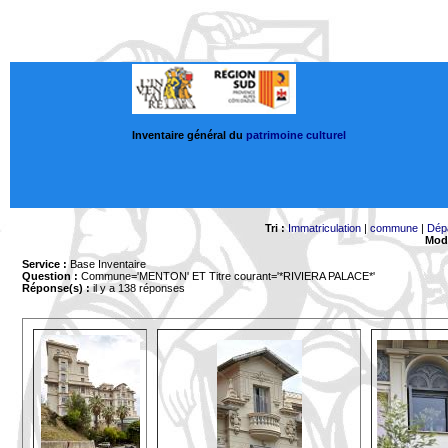
Inventaire général du
patrimoine culturel
Tri :
Immatriculation
|
commune
|
Dép
Mode
Service :
Base Inventaire
Question :
Commune='MENTON'
ET Titre courant='*RIVIERA PALACE*'
Réponse(s) :
il y a 138 réponses