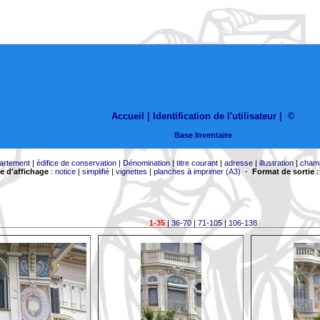
Accueil |
Identification de l'utilisateur
|
©
Base Inventaire
artement
|
édifice de conservation
|
Dénomination
|
titre courant
|
adresse
|
illustration
|
cham
 d'affichage
:
notice
|
simplifié
|
vignettes
|
planches à imprimer (A3)
-
Format de sortie
1-35
|
36-70
|
71-105
|
106-138