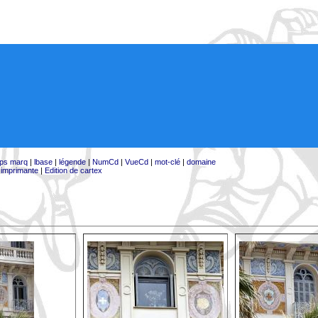
ps marq
|
lbase
|
légende
|
NumCd
|
VueCd
|
mot-clé
|
domaine
:
imprimante
|
Edition de cartex