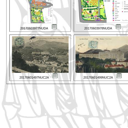
20170603977NUDA
20170603978NUDA
20170601497NUC2A
20170601499NUC2A