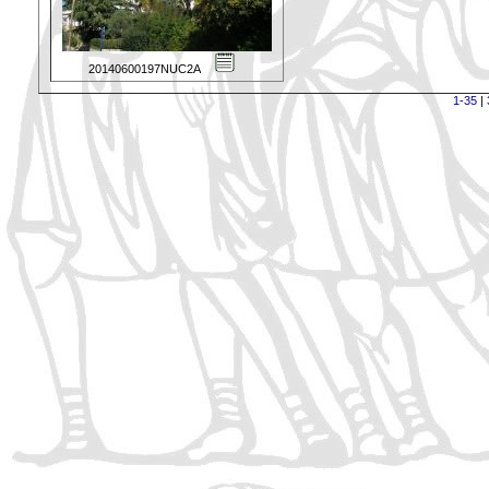
20140600197NUC2A
1-35
|