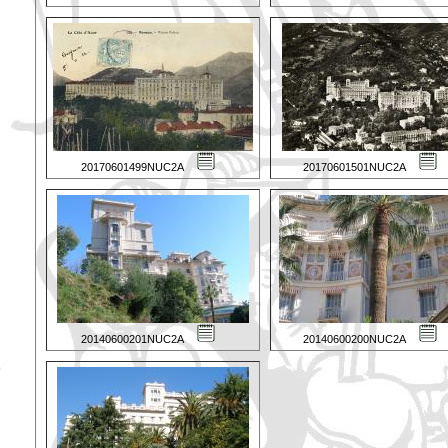
20170601499NUC2A
20170601501NUC2A
20140600201NUC2A
20140600200NUC2A