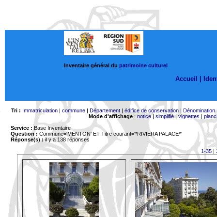
Inventaire général du
patrimoine culturel
Accueil |
Ident
Tri :
Immatriculation
|
commune
|
Département
|
édifice de conservation
|
Dénomination
Mode d'affichage
:
notice
|
simplifié
|
vignettes
|
planc
Service :
Base Inventaire
Question :
Commune='MENTON'
ET Titre courant='*RIVIERA PALACE*'
Réponse(s) :
il y a 138 réponses
1-35
|