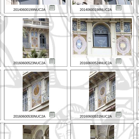
20140600199NUC2A
20140600198NUC2A
20160600523NUC2A
20160600524NUC2A
20160600530NUC2A
20160600531NUC2A