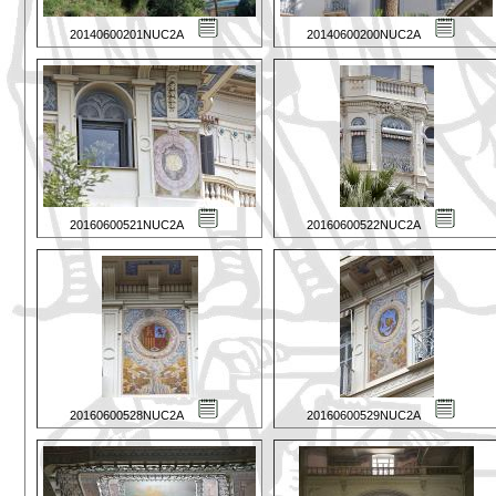
20140600201NUC2A
20140600200NUC2A
20160600521NUC2A
20160600522NUC2A
20160600528NUC2A
20160600529NUC2A