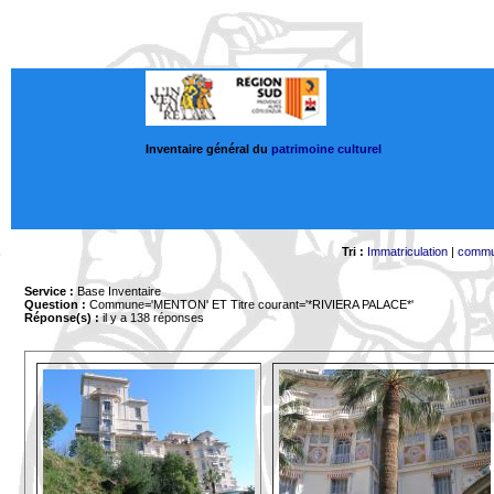
Inventaire général du
patrimoine culturel
Tri :
Immatriculation
|
comm
Service :
Base Inventaire
Question :
Commune='MENTON'
ET Titre courant='*RIVIERA PALACE*'
Réponse(s) :
il y a 138 réponses