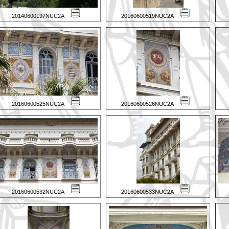
20140600197NUC2A
20160600519NUC2A
20160600525NUC2A
20160600526NUC2A
20160600532NUC2A
20160600533NUC2A