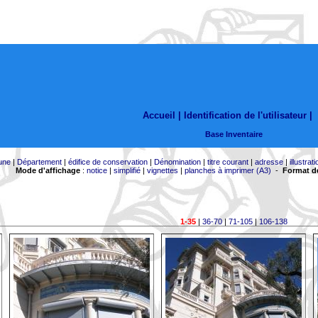
Accueil |
Identification de l'utilisateur
|
Base Inventaire
une
|
Département
|
édifice de conservation
|
Dénomination
|
titre courant
|
adresse
|
illustrati
Mode d'affichage
:
notice
|
simplifié
|
vignettes
|
planches à imprimer (A3)
-
Format de
1-35
|
36-70
|
71-105
|
106-138