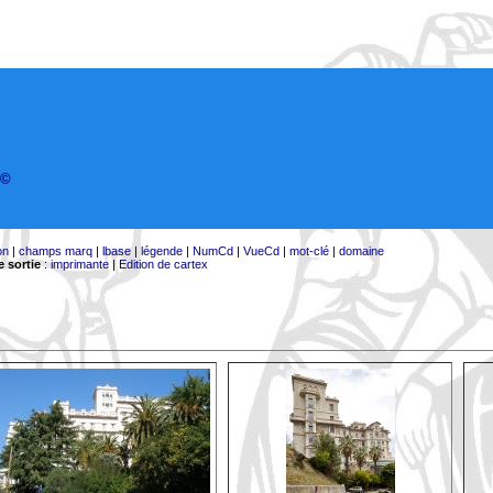
©
on
|
champs marq
|
lbase
|
légende
|
NumCd
|
VueCd
|
mot-clé
|
domaine
 sortie
:
imprimante
|
Edition de cartex