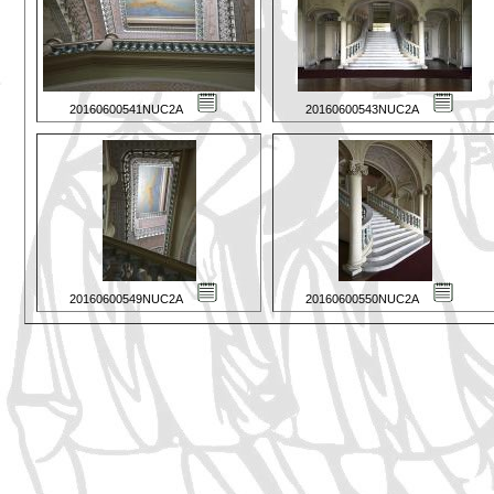
20160600541NUC2A
20160600543NUC2A
20160600549NUC2A
20160600550NUC2A