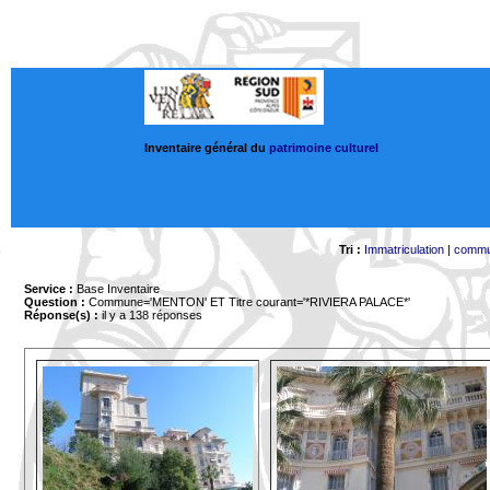
Inventaire général du
patrimoine culturel
Tri :
Immatriculation
|
comm
Service :
Base Inventaire
Question :
Commune='MENTON'
ET Titre courant='*RIVIERA PALACE*'
Réponse(s) :
il y a 138 réponses