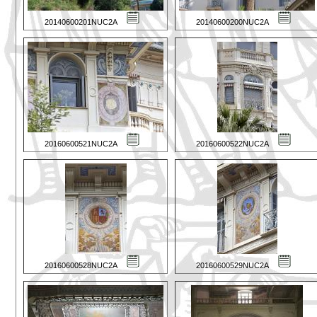
20140600201NUC2A
20140600200NUC2A
20160600521NUC2A
20160600522NUC2A
20160600528NUC2A
20160600529NUC2A