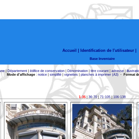
Accueil |
Identification de l'utilisateur
|
Base Inventaire
une
|
Département
|
édifice de conservation
|
Dénomination
|
titre courant
|
adresse
|
illustrati
Mode d'affichage
:
notice
|
simplifié
|
vignettes
|
planches à imprimer (A3)
-
Format de
1-35
|
36-70
|
71-105
|
106-138