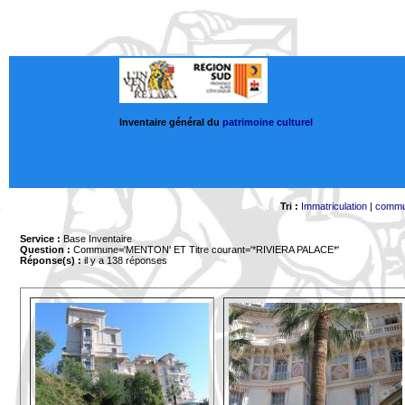
Inventaire général du
patrimoine culturel
Tri :
Immatriculation
|
comm
Service :
Base Inventaire
Question :
Commune='MENTON'
ET Titre courant='*RIVIERA PALACE*'
Réponse(s) :
il y a 138 réponses