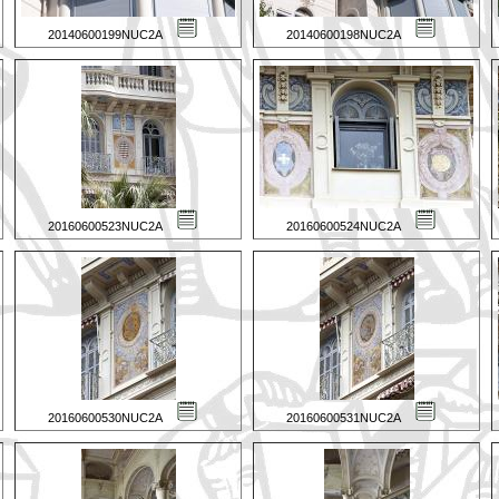
20140600199NUC2A
20140600198NUC2A
20160600523NUC2A
20160600524NUC2A
20160600530NUC2A
20160600531NUC2A