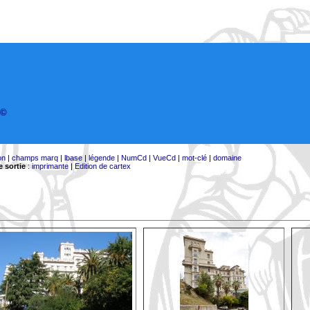
©
on
|
champs marq
|
lbase
|
légende
|
NumCd
|
VueCd
|
mot-clé
|
domaine
 sortie
:
imprimante
|
Edition de cartex