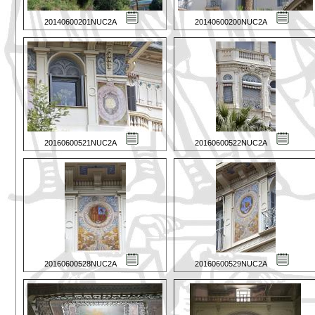
20140600201NUC2A
20140600200NUC2A
20160600521NUC2A
20160600522NUC2A
20160600528NUC2A
20160600529NUC2A