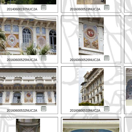
20140600197NUC2A
20160600519NUC2A
20160600525NUC2A
20160600526NUC2A
20160600532NUC2A
20160600533NUC2A