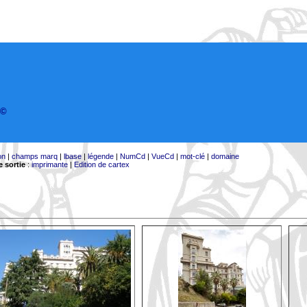
©
on
|
champs marq
|
lbase
|
légende
|
NumCd
|
VueCd
|
mot-clé
|
domaine
 sortie
:
imprimante
|
Edition de cartex