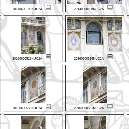
20140600199NUC2A
20140600198NUC2A
20160600523NUC2A
20160600524NUC2A
20160600530NUC2A
20160600531NUC2A