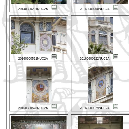
20140600201NUC2A
20140600200NUC2A
20160600521NUC2A
20160600522NUC2A
20160600528NUC2A
20160600529NUC2A