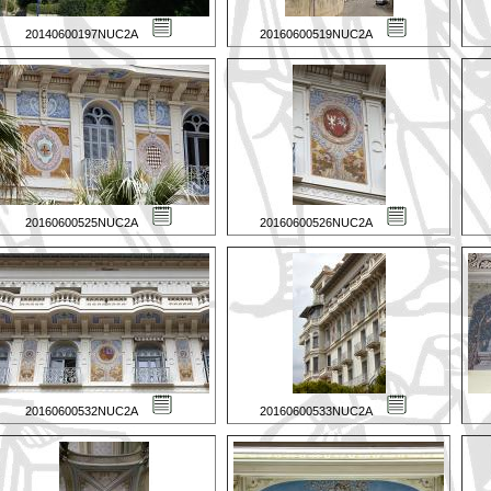
20140600197NUC2A
20160600519NUC2A
20160600525NUC2A
20160600526NUC2A
20160600532NUC2A
20160600533NUC2A