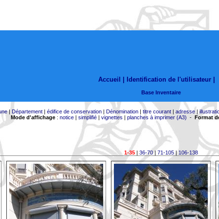
Accueil |
Identification de l'utilisateur
|
Base Inventaire
une
|
Département
|
édifice de conservation
|
Dénomination
|
titre courant
|
adresse
|
illustrati
Mode d'affichage
:
notice
|
simplifié
|
vignettes
|
planches à imprimer (A3)
-
Format de
1-35
|
36-70
|
71-105
|
106-138