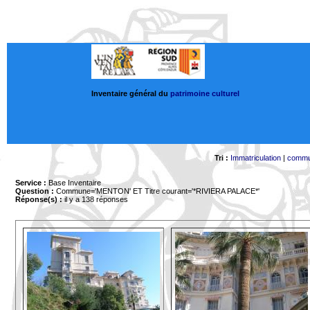
Inventaire général du
patrimoine culturel
Tri :
Immatriculation
|
comm
Service :
Base Inventaire
Question :
Commune='MENTON'
ET Titre courant='*RIVIERA PALACE*'
Réponse(s) :
il y a 138 réponses