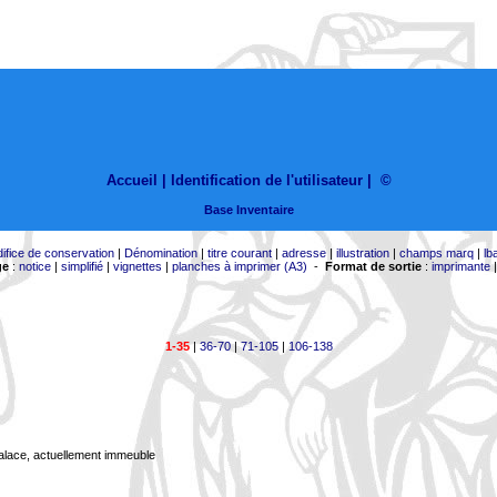
Accueil |
Identification de l'utilisateur
|
©
Base Inventaire
difice de conservation
|
Dénomination
|
titre courant
|
adresse
|
illustration
|
champs marq
|
lb
ge
:
notice
|
simplifié
|
vignettes
|
planches à imprimer (A3)
-
Format de sortie
:
imprimante
1-35
|
36-70
|
71-105
|
106-138
Palace, actuellement immeuble