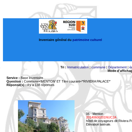
Inventaire général du
patrimoine culturel
Tri :
Immatriculation
|
commune
|
Département
|
é
Mode d'afficha
Service :
Base Inventaire
Question :
Commune='MENTON'
ET Titre courant='*RIVIERA PALACE*'
Réponse(s) :
il y a 138 réponses
06 - Menton
20140600201NUC2A
hôtel de voyageurs dit Riviera 
Elévation latérale.