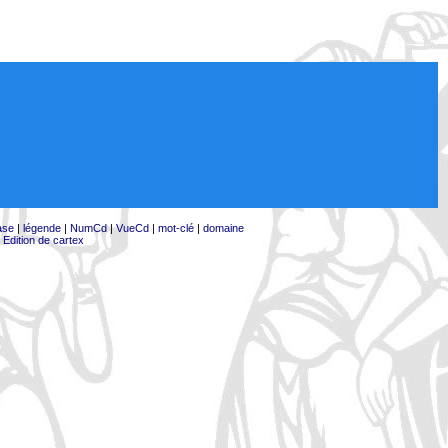
ase
|
légende
|
NumCd
|
VueCd
|
mot-clé
|
domaine
|
Edition de cartex