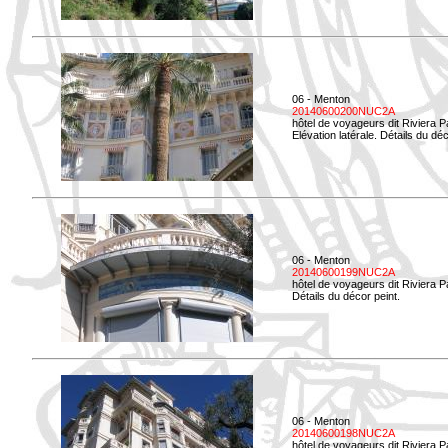
06 - Menton
20140600200NUC2A
hôtel de voyageurs dit Riviera 
Elévation latérale. Détails du déc
06 - Menton
20140600199NUC2A
hôtel de voyageurs dit Riviera 
Détails du décor peint.
06 - Menton
20140600198NUC2A
hôtel de voyageurs dit Riviera 