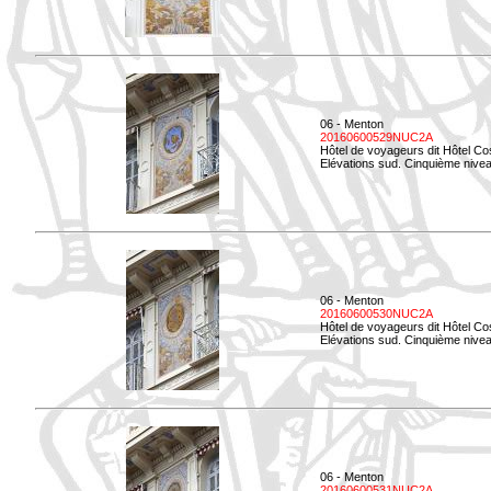
06 - Menton
20160600529NUC2A
Hôtel de voyageurs dit Hôtel Co
Elévations sud. Cinquième nivea
06 - Menton
20160600530NUC2A
Hôtel de voyageurs dit Hôtel Co
Elévations sud. Cinquième nive
06 - Menton
20160600531NUC2A