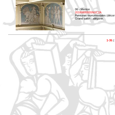
06 - Menton
20160600555NUC2A
Peintures monumentales (décor i
Grand salon : allégorie.
1-35
|