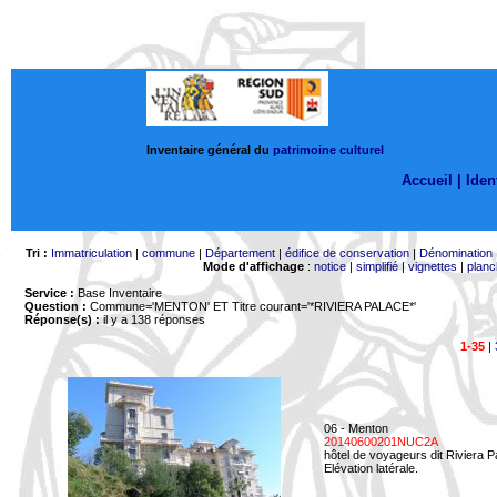
Inventaire général du
patrimoine culturel
Accueil |
Ident
Tri :
Immatriculation
|
commune
|
Département
|
édifice de conservation
|
Dénomination
Mode d'affichage
:
notice
|
simplifié
|
vignettes
|
planc
Service :
Base Inventaire
Question :
Commune='MENTON'
ET Titre courant='*RIVIERA PALACE*'
Réponse(s) :
il y a 138 réponses
1-35
|
06 - Menton
20140600201NUC2A
hôtel de voyageurs dit Riviera 
Elévation latérale.