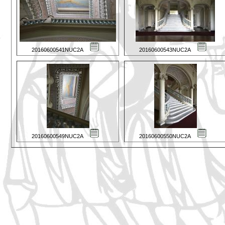
20160600541NUC2A
20160600543NUC2A
20160600549NUC2A
20160600550NUC2A