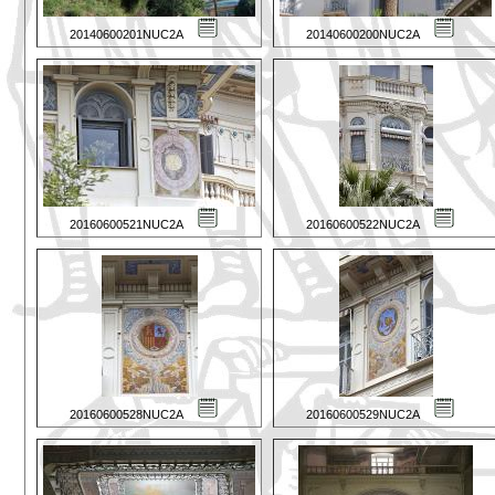
20140600201NUC2A
20140600200NUC2A
20160600521NUC2A
20160600522NUC2A
20160600528NUC2A
20160600529NUC2A