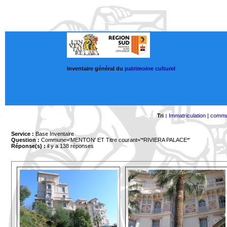
Inventaire général du
patrimoine culturel
Tri :
Immatriculation
|
comm
Service :
Base Inventaire
Question :
Commune='MENTON'
ET Titre courant='*RIVIERA PALACE*'
Réponse(s) :
il y a 138 réponses