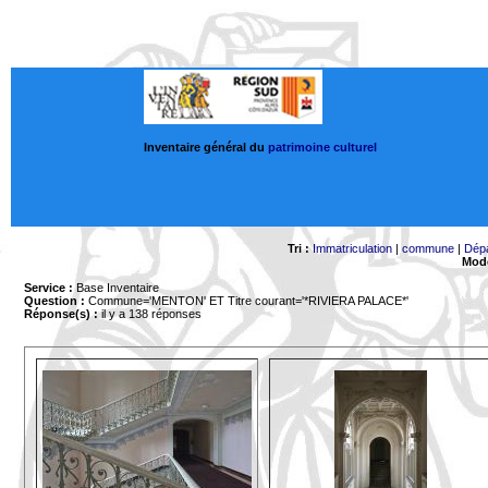
Inventaire général du
patrimoine culturel
Tri :
Immatriculation
|
commune
|
Dép
Mode
Service :
Base Inventaire
Question :
Commune='MENTON'
ET Titre courant='*RIVIERA PALACE*'
Réponse(s) :
il y a 138 réponses