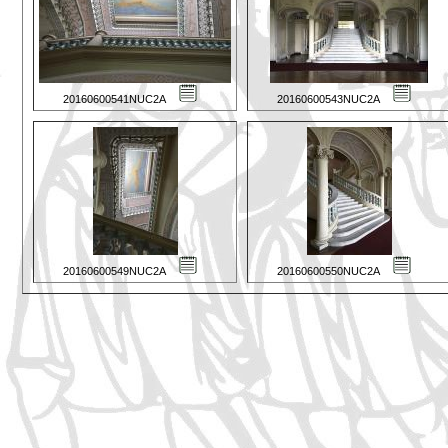
20160600541NUC2A
20160600543NUC2A
20160600549NUC2A
20160600550NUC2A