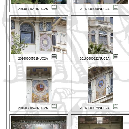
20140600201NUC2A
20140600200NUC2A
20160600521NUC2A
20160600522NUC2A
20160600528NUC2A
20160600529NUC2A