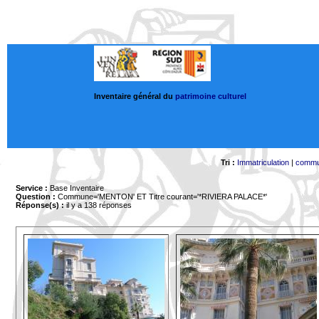
Inventaire général du
patrimoine culturel
Tri :
Immatriculation
|
comm
Service :
Base Inventaire
Question :
Commune='MENTON'
ET Titre courant='*RIVIERA PALACE*'
Réponse(s) :
il y a 138 réponses