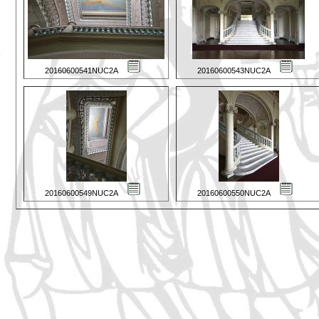
20160600541NUC2A
20160600543NUC2A
20160600549NUC2A
20160600550NUC2A