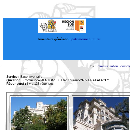
Inventaire général du
patrimoine culturel
Tri :
Immatriculation
|
comm
Service :
Base Inventaire
Question :
Commune='MENTON'
ET Titre courant='*RIVIERA PALACE*'
Réponse(s) :
il y a 138 réponses