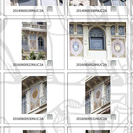
20140600199NUC2A
20140600198NUC2A
20160600523NUC2A
20160600524NUC2A
20160600530NUC2A
20160600531NUC2A