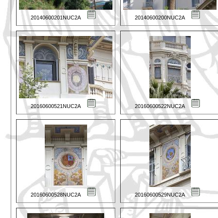
20140600201NUC2A
20140600200NUC2A
20160600521NUC2A
20160600522NUC2A
20160600528NUC2A
20160600529NUC2A