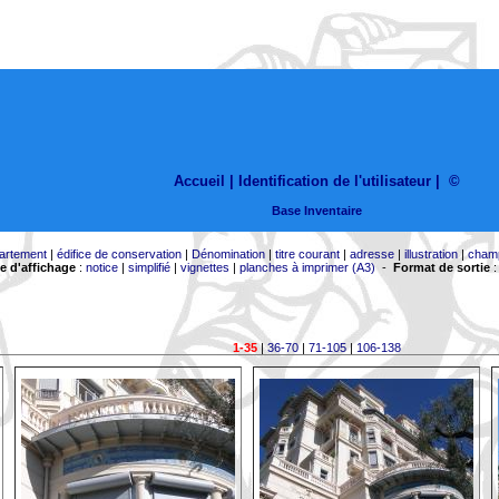
Accueil |
Identification de l'utilisateur
|
©
Base Inventaire
artement
|
édifice de conservation
|
Dénomination
|
titre courant
|
adresse
|
illustration
|
cham
 d'affichage
:
notice
|
simplifié
|
vignettes
|
planches à imprimer (A3)
-
Format de sortie
1-35
|
36-70
|
71-105
|
106-138