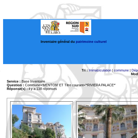
Inventaire général du
patrimoine culturel
Tri :
Immatriculation
|
commune
|
Dép
Mode
Service :
Base Inventaire
Question :
Commune='MENTON'
ET Titre courant='*RIVIERA PALACE*'
Réponse(s) :
il y a 138 réponses