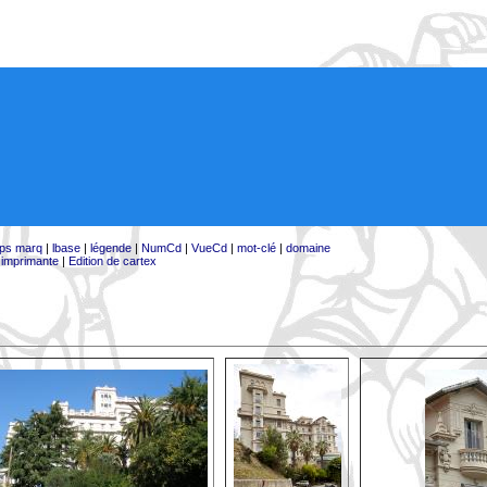
ps marq
|
lbase
|
légende
|
NumCd
|
VueCd
|
mot-clé
|
domaine
:
imprimante
|
Edition de cartex