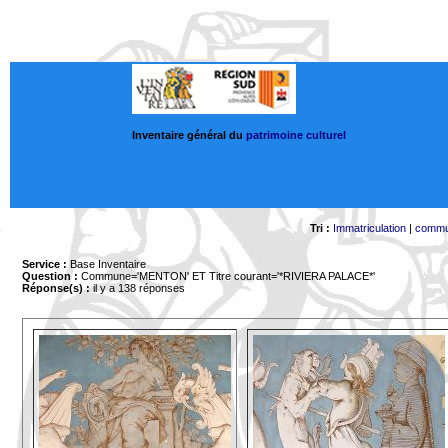
Inventaire général du
patrimoine culturel
Tri :
Immatriculation
|
comm
Service :
Base Inventaire
Question :
Commune='MENTON'
ET Titre courant='*RIVIERA PALACE*'
Réponse(s) :
il y a 138 réponses