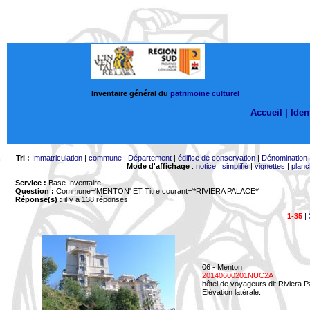
Inventaire général du
patrimoine culturel
Accueil |
Ident
Tri :
Immatriculation
|
commune
|
Département
|
édifice de conservation
|
Dénomination
Mode d'affichage
:
notice
|
simplifié
|
vignettes
|
planc
Service :
Base Inventaire
Question :
Commune='MENTON'
ET Titre courant='*RIVIERA PALACE*'
Réponse(s) :
il y a 138 réponses
1-35
|
06 - Menton
20140600201NUC2A
hôtel de voyageurs dit Riviera 
Elévation latérale.