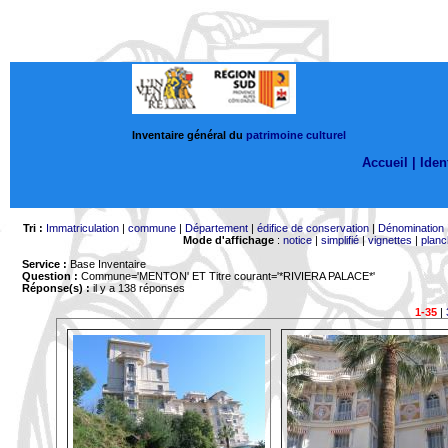
Inventaire général du
patrimoine culturel
Accueil |
Ident
Tri :
Immatriculation
|
commune
|
Département
|
édifice de conservation
|
Dénomination
Mode d'affichage
:
notice
|
simplifié
|
vignettes
|
planc
Service :
Base Inventaire
Question :
Commune='MENTON'
ET Titre courant='*RIVIERA PALACE*'
Réponse(s) :
il y a 138 réponses
1-35
|