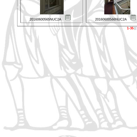
20160600565NUC2A
20160600566NUC2A
1-35
|