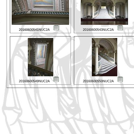
20160600541NUC2A
20160600543NUC2A
20160600549NUC2A
20160600550NUC2A