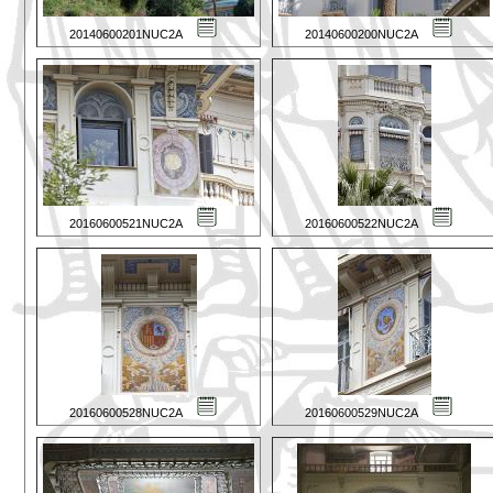
20140600201NUC2A
20140600200NUC2A
20160600521NUC2A
20160600522NUC2A
20160600528NUC2A
20160600529NUC2A