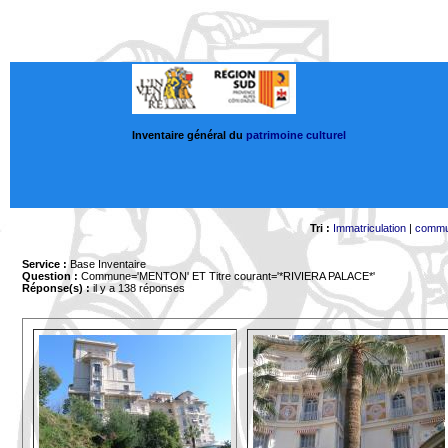
Inventaire général du
patrimoine culturel
Tri :
Immatriculation
|
comm
Service :
Base Inventaire
Question :
Commune='MENTON'
ET Titre courant='*RIVIERA PALACE*'
Réponse(s) :
il y a 138 réponses