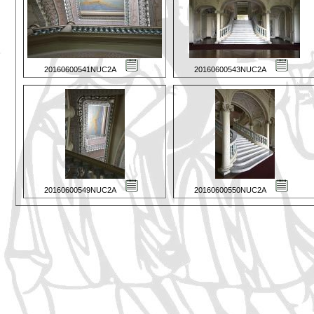
20160600541NUC2A
20160600543NUC2A
20160600549NUC2A
20160600550NUC2A