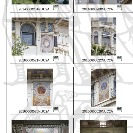
20140600201NUC2A
20140600200NUC2A
20160600521NUC2A
20160600522NUC2A
20160600528NUC2A
20160600529NUC2A