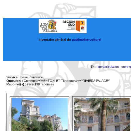
Inventaire général du
patrimoine culturel
Tri :
Immatriculation
|
comm
Service :
Base Inventaire
Question :
Commune='MENTON'
ET Titre courant='*RIVIERA PALACE*'
Réponse(s) :
il y a 138 réponses