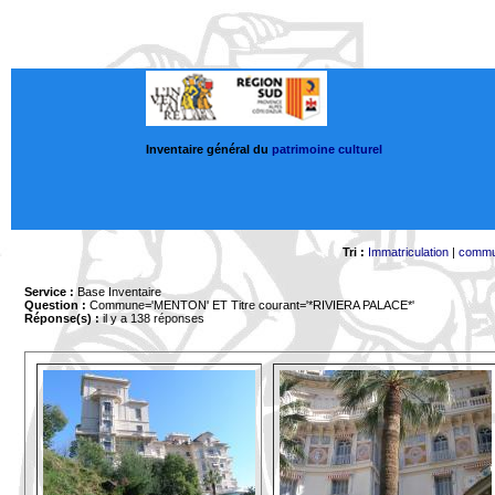
Inventaire général du
patrimoine culturel
Tri :
Immatriculation
|
comm
Service :
Base Inventaire
Question :
Commune='MENTON'
ET Titre courant='*RIVIERA PALACE*'
Réponse(s) :
il y a 138 réponses