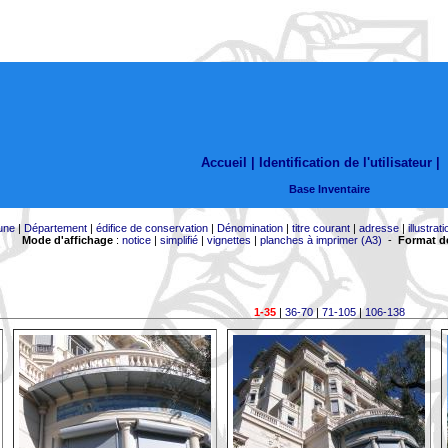
Accueil |
Identification de l'utilisateur
|
Base Inventaire
une
|
Département
|
édifice de conservation
|
Dénomination
|
titre courant
|
adresse
|
illustrati
Mode d'affichage
:
notice
|
simplifié
|
vignettes
|
planches à imprimer (A3)
-
Format de
1-35
|
36-70
|
71-105
|
106-138