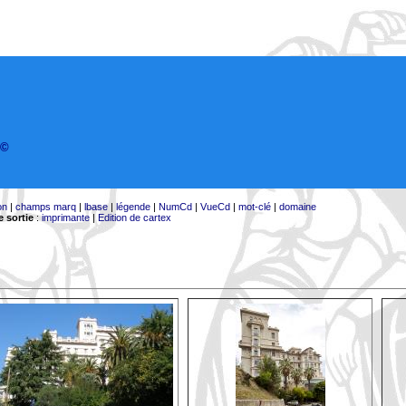
©
on
|
champs marq
|
lbase
|
légende
|
NumCd
|
VueCd
|
mot-clé
|
domaine
 sortie
:
imprimante
|
Edition de cartex