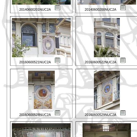
20140600201NUC2A
20140600200NUC2A
20160600521NUC2A
20160600522NUC2A
20160600528NUC2A
20160600529NUC2A