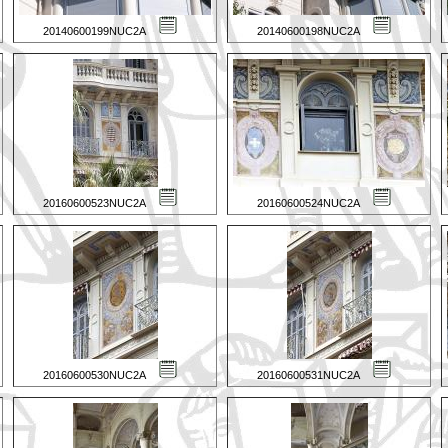
20140600199NUC2A
20140600198NUC2A
20160600523NUC2A
20160600524NUC2A
20160600530NUC2A
20160600531NUC2A