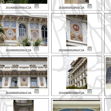
20140600197NUC2A
20160600519NUC2A
20160600525NUC2A
20160600526NUC2A
20160600532NUC2A
20160600533NUC2A