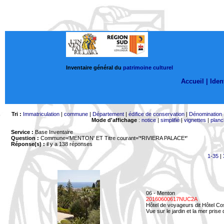
Inventaire général du
patrimoine culturel
Accueil |
Ident
Tri :
Immatriculation
|
commune
|
Département
|
édifice de conservation
|
Dénomination
Mode d'affichage
:
notice
|
simplifié
|
vignettes
|
planc
Service :
Base Inventaire
Question :
Commune='MENTON'
ET Titre courant='*RIVIERA PALACE*'
Réponse(s) :
il y a 138 réponses
1-35
|
06 - Menton
20160600617NUC2A
Hôtel de voyageurs dit Hôtel Co
Vue sur le jardin et la mer prise