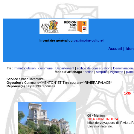
Inventaire général du
patrimoine culturel
Accueil |
Ident
Tri :
Immatriculation
|
commune
|
Département
|
édifice de conservation
|
Dénomination
Mode d'affichage
:
notice
|
simplifié
|
vignettes
|
planc
Service :
Base Inventaire
Question :
Commune='MENTON'
ET Titre courant='*RIVIERA PALACE*'
Réponse(s) :
il y a 138 réponses
1-35
|
06 - Menton
20140600201NUC2A
hôtel de voyageurs dit Riviera 
Elévation latérale.