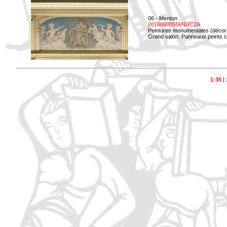
06 - Menton
20160600556NUC2A
Peintures monumentales (décor i
Grand salon. Panneaux peints co
1-35
|